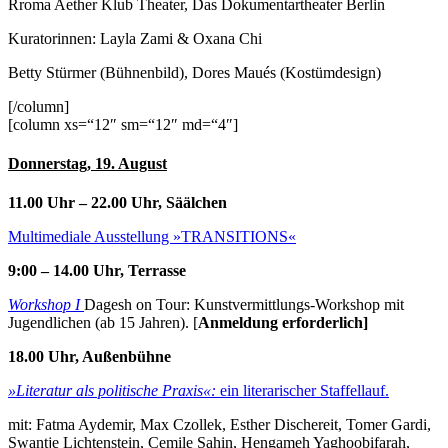
Rroma Aether Klub Theater, Das Dokumentartheater Berlin
Kuratorinnen: Layla Zami & Oxana Chi
Betty Stürmer (Bühnenbild), Dores Maués (Kostümdesign)
[/column]
[column xs=“12″ sm=“12″ md=“4″]
Donnerstag, 19. August
11.00 Uhr – 22.00 Uhr, Säälchen
Multimediale Ausstellung »TRANSITIONS«
9:00 – 14.00 Uhr, Terrasse
Workshop I
Dagesh on Tour: Kunstvermittlungs-Workshop mit
Jugendlichen (ab 15 Jahren). [
Anmeldung erforderlich]
18.00 Uhr, Außenbühne
»Literatur als politische Praxis«:
ein literarischer Staffellauf.
mit: Fatma Aydemir, Max Czollek, Esther Dischereit, Tomer Gardi,
Swantje Lichtenstein, Cemile Sahin, Hengameh Yaghoobifarah,