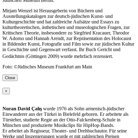
Jüdischen Museum Berlin.
Mirjam Wenzel ist Herausgeberin von Büchern und
Ausstellungskatalogen zur deutsch-jüdischen Kunst- und
Kulturgeschichte und hat zahlreiche Aufsätze und Essays zu
kulturtheoretischen, ästhetischen und museologischen Fragen, zur
Kritischen Theorie, insbesondere zu Siegfried Kracauer, Theodor
W. Adorno und Hannah Arendt, zur Repräsentation des Holocaust
in Bildender Kunst, Fotografie und Film sowie zur jüdischen Kultur
in Geschichte und Gegenwart verfasst. Ihr Buch Gericht und
Gedächtnis (Göttingen 2009) wurde mehrfach rezensiert.
Foto: ©Jüdisches Museum Frankfurt am Main
Close
×
Nuran David Çalış
wurde 1976 als Sohn armenisch-jüdischer
Einwanderer aus der Türkei in Bielefeld geboren. Er arbeitete als
Türsteher, studierte Regie an der Otto-Falckenberg-Schule in
München und produzierte Musikclips für HipHop-Bands.
Er arbeitet als Regisseur, Theater- und Drehbuchautor. Für seine
Werke und Inszenierungen wurde er mit zahlreichen Preisen