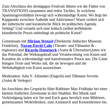
Zum Abschluss des dreitägigen Festivals führen wir die Fäden von
TRANSITIONS zusammen und reden Tachles. In welchem
Spannungsverhältnis bewegt sich widerständige Kunst: Wo liegt der
Kipppunkt zwischen Ästhetik und Aktivismus? Wann verliert sich
der ästhetische und kuratorische Blick im politischen Agenda
Setting? Und versteht sich eine kritisch (selbst-)reflektierte
künstlerische Praxis unbedingt als politische Kunst?
Gemeinsam
mit
Mirjam Wenzel
(Direktorin Jüdisches Museum
Frankfurt),
Nuran David Çalış
(Theater- und Filmautor & -
regisseur) und
Ricardo Domeneck
(Autor & Übersetzer),
loten wir
das Potential, die Wirkungskraft und Verantwortung von Kunst und
Kuration als widerständige und transformative Praxis aus. Die Gäste
bringen Texte und Werke mit, die sie bewegen und die
Wehrhaftigkeit von Kunst auszeichnet.
Moderation: Julia Y. Alfandari (Dagesh) und Tillmann Severin
(Autor & Verleger)
Im Anschluss des Gesprächs führt Rabbiner Max Feldhake bei einer
kleinen festlichen Zeremonie in den Shabbat. Bei Musik und
Verköstigung laden wir Sie und Euch ganz herzlich zum Mitfeiern,
gemeinsamen Weiterdenken, zum Austausch und Kennenlernen ein.