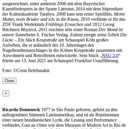
ausgezeichnet, unter anderem 2006 mit dem Bayerischer
Kunstförderpreis in der Sparte Literatur, 2014 mit dem Stipendium
der Kulturakademie Tarabya. 2008 kam sein erster Spielfilm,
Meine
Mutter, mein Bruder und ich
, in die Kinos, 2010 verfilmte er für das
ZDF Frank Wedekinds
Frühlings Erwachen
und 2012 Georg
Büchners
Woyzeck
. 2011 erschien sein erster Roman
Der Mond ist
unsere Sonne
beim S. Fischer Verlag. Zuletzt erregte seine Arbeit
Die
Lücke – Ein Stück Keupstraße
am Schauspiel Köln großes
Aufsehen, die er anlässlich des 10. Jahrestages des
Nagelbombenanschlages in der Kölner Keupstraße zusammen mit
Anwohnern und Betroffenen entwickelte. Sein Stück „
NSU 2.0
“
feierte am 13. Juni 2021 am Schauspiel Frankfurt Uraufführung.
Foto: ©Costa Belebasakis
Close
×
Ricardo Domeneck
1977 in São Paulo geboren, gehört zu den
aufregendsten Stimmen Lateinamerikas, und ist als Repräsentant
einer neuen brasilianischen Lyrik, die Lesung und Performance
verbindet, Gast an Orten wie dem Museum of Modern Art in Rio de