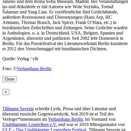
Janeiro und dem Reina Sofia Museum, Madrid. Bei Veranstaltungen
las und diskutierte er mit Autoren wie Wole Soyinka, Tomaž
Šalamun und Yang Lian. Er veröffentlichte fünf Gedichtbände,
außerdem Rezensionen und Übersetzungen (Hans Arp, HC
Artmann, Thomas Brasch, Jack Spicer, Frank O‘Hara, etc.) in
brasilianischen Zeitschriften und Zeitungen. Seine Gedichte wurden
in Anthologien, u. a. in Deutschland, USA, Belgien, Spanien und
Argentinien, übersetzt und publiziert. Seit 2002 lebt Domeneck in
Berlin. Für das Poesiefestival der Literaturwerkstatt Berlin kuratierte
er 2012 den Versschmuggel mit brasilianischen Dichtern.
Quelle: Verlag / vlb
Foto: ©
Verlagshaus Berlin
Close
×
Tillmann Severin
s
chreibt Lyrik, Prosa und über Literatur und
übersetzt russische Gegenwartslyrik. Seit 2019 ist er Teil des
Verleger*innenteams im
Verlagshaus Berlin
, im Vorstand von
Unabhängige Lesereihen e.V.
und war er 2019 Mitorganisator von
ULF – Das Unabhängige Lesereihen Festival
.
Tillmann Severin ist