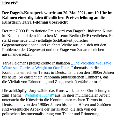
Hearts“
Der Dagesh-Kunstpreis wurde am 20. Mai 2021, um 19 Uhr im
Rahmen einer digitalen öffentlichen Preis­verleihung an die
Künstlerin Talya Feldman überreicht.
Der mit 7.000 Euro dotierte Preis wird von Dagesh. Jüdische Kunst
im Kontext und dem Jüdischen Museum Berlin (JMB) verliehen. Er
stärkt eine neue und vielfältige Sichtbarkeit jüdischer
Gegenwartspositionen und zeichnet Werke aus, die sich mit den
Problemen der Gegenwart und der Frage von Zusammenleben
auseinandersetzen.
Talya Feldmans preisgekrönte Installation
„The Violence We Have
Witnessed Carries a Weight on Our Hearts”
thematisiert die
Kontinuitäten rechten Terrors in Deutschland von den 1980er Jahren
bis heute. So entsteht ein Panorama pluralistischen Erinnerns, das
die Vielfalt von Erinnerung und Zeugenschaft erfahrbar macht.
Die achtköpfige Jury wählte das Kunstwerk aus 60 Einreichungen
zum Thema
„Wehrhafte Kunst“
aus. In ihrer multimedialen Arbeit
untersucht die Künstlerin die Kontinuitäten rechten Terrors in
Deutschland von den 1980er Jahren bis heute. Hören und Zuhören
sind wesentliche Aspekte der Installation, die sich von der
politischen Instrumentalisierung von Trauer und Erinnerung