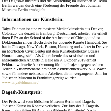
Der Dagesh-Kunstpreis und die Ausstellung im Jüdischen Museum
Berlin werden durch eine Förderung der Freunde des Jüdischen
Museums Berlin ermöglicht.
Informationen zur Künstlerin:
Talya Feldman ist eine zeitbasierte Medienkünstlerin aus Denver,
Colorado, die derzeit in Hamburg, Deutschland, arbeitet. Sie erhielt
ihren BFA an der School of the Art Institute of Chicago und ist
Doktorandin an der Hochschule für bildende Künste Hamburg. Sie
hat in Chicago, New York, Boston, Hamburg und zuletzt in Denver
im McNichols Civic Center mit dem Künstlerkollektiv Odessa
Nomadic ausgestellt. Als Überlebende des rassistischen und
antisemitischen Angriffs in Halle am 9. Oktober 2019 erhielt
Feldman weltweite Anerkennung für ihre Projekte gegen rechten
Terror in Zusammenarbeit mit dem Aktivistennetzwerk NSUWatch
sowie für andere netzbasierte Arbeiten, die im vergangenen Jahr im
Jüdischen Museum in Frankfurt gezeigt wurden.
www.talyafeldman.net/
Dagesh-Kunstpreis:
Der Preis wird vom Jüdischen Museum Berlin und Dagesh.
Jüdische Kunst im Kontext verliehen. Zur Jury des 2. Dagesh-
Kunstpreis zählten Ilit Azoulay (Bildende Künstlerin), Sasha