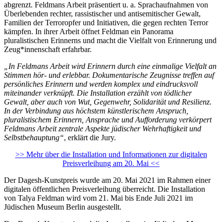
abgrenzt. Feldmans Arbeit präsentiert u. a. Sprachaufnahmen von
Überlebenden rechter, rassistischer und antisemitischer Gewalt,
Familien der Terroropfer und Initiativen, die gegen rechten Terror
kämpfen. In ihrer Arbeit öffnet Feldman ein Panorama
pluralistischen Erinnerns und macht die Vielfalt von Erinnerung und
Zeug*innenschaft erfahrbar.
„In Feldmans Arbeit wird Erinnern durch eine einmalige Vielfalt an
Stimmen hör- und erlebbar. Dokumentarische Zeugnisse treffen auf
persönliches Erinnern und werden komplex und eindrucksvoll
miteinander verknüpft. Die Installation erzählt von tödlicher
Gewalt, aber auch von Wut, Gegenwehr, Solidarität und Resilienz.
In der Verbindung aus höchstem künstlerischem Anspruch,
pluralistischem Erinnern, Ansprache und Aufforderung verkörpert
Feldmans Arbeit zentrale Aspekte jüdischer Wehrhaftigkeit und
Selbstbehauptung“
, erklärt die Jury.
>> Mehr über die Installation und Informationen zur digitalen
Preisverleihung am 20. Mai <<
Der Dagesh-Kunstpreis wurde am 20. Mai 2021 im Rahmen einer
digitalen öffentlichen Preisverleihung überreicht. Die Installation
von Talya Feldman wird vom 21. Mai bis Ende Juli 2021 im
Jüdischen Museum Berlin ausgestellt.