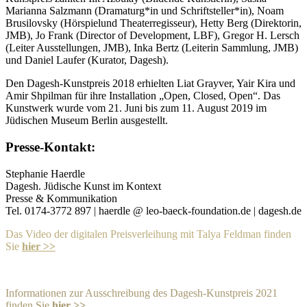
Marianna Salzmann (Dramaturg*in und Schriftsteller*in), Noam
Brusilovsky (Hörspielund Theaterregisseur), Hetty Berg (Direktorin,
JMB), Jo Frank (Director of Development, LBF), Gregor H. Lersch
(Leiter Ausstellungen, JMB), Inka Bertz (Leiterin Sammlung, JMB)
und Daniel Laufer (Kurator, Dagesh).
Den Dagesh-Kunstpreis 2018 erhielten Liat Grayver, Yair Kira und
Amir Shpilman für ihre Installation „Open, Closed, Open“. Das
Kunstwerk wurde vom 21. Juni bis zum 11. August 2019 im
Jüdischen Museum Berlin ausgestellt.
Presse-Kontakt:
Stephanie Haerdle
Dagesh. Jüdische Kunst im Kontext
Presse & Kommunikation
Tel. 0174-3772 897 | haerdle @ leo-baeck-foundation.de | dagesh.de
Das Video der digitalen Preisverleihung mit Talya Feldman finden
Sie
hier >>
Informationen zur Ausschreibung des Dagesh-Kunstpreis 2021
finden Sie
hier >>