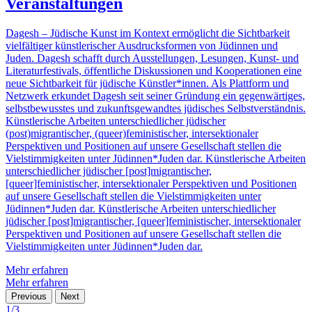
Veranstaltungen
Dagesh – Jüdische Kunst im Kontext ermöglicht die Sichtbarkeit
vielfältiger künstlerischer Ausdrucksformen von Jüdinnen und
Juden. Dagesh schafft durch Ausstellungen, Lesungen, Kunst- und
Literaturfestivals, öffentliche Diskussionen und Kooperationen eine
neue Sichtbarkeit für jüdische Künstler*innen. Als Plattform und
Netzwerk erkundet Dagesh seit seiner Gründung ein gegenwärtiges,
selbstbewusstes und zukunftsgewandtes jüdisches Selbstverständnis.
Künstlerische Arbeiten unterschiedlicher jüdischer
(post)migrantischer, (queer)feministischer, intersektionaler
Perspektiven und Positionen auf unsere Gesellschaft stellen die
Vielstimmigkeiten unter Jüdinnen*Juden dar. Künstlerische Arbeiten
unterschiedlicher jüdischer [post]migrantischer,
[queer]feministischer, intersektionaler Perspektiven und Positionen
auf unsere Gesellschaft stellen die Vielstimmigkeiten unter
Jüdinnen*Juden dar. Künstlerische Arbeiten unterschiedlicher
jüdischer [post]migrantischer, [queer]feministischer, intersektionaler
Perspektiven und Positionen auf unsere Gesellschaft stellen die
Vielstimmigkeiten unter Jüdinnen*Juden dar.
Mehr erfahren
Mehr erfahren
Previous
Next
1
/3