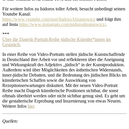
Für weitere Infos zu Isidoros toller Arbeit, besucht unbedingt seinen
Youtube Kanal:
https://www.youtube.com/user/IsidoroAbramowicz
und folgt ihm
auf Insta
https://www.instagram.com/isidoroabramowicz/
.
***
Über die Dagesh Portrait-Reihe jüdische Künstler*innen im
Gespräch:
In einer Reihe von Video-Portraits stellen jüdische Kunstschaffende
in Deutschland ihre Arbeit vor und reflektieren über die Aneignung
und Wirkungskraft des Adjektivs „jüdisch“ in der Kunstproduktion.
Außerdem wird über Möglichkeiten des ästhetischen Widerstands,
inner-jüdische Debatten, und die Bedeutung des jüdischen Blicks im
künstlerischen Schaffen sowie die Auswirkung von
Rezeptionserwartungen diskutiert. Mit der neuen Video-Portrait
Reihe macht Dagesh künstlerische Positionen sichtbar, die sonst
oftmals überhört werden oder nicht sichtbar genug sind. Es geht um
die gestalterische Erprobung und Inszenierung von etwas Neuem.
Weitere Infos
hier
.
Quellen: