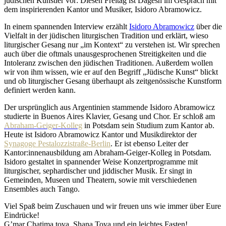
jüdischen Künstler vor: Diesen Freitag ist Dagesh im Gespräch mit
dem inspirierenden Kantor und Musiker, Isidoro Abramowicz.
In einem spannenden Interview erzählt
Isidoro Abramowicz
über die
Vielfalt in der jüdischen liturgischen Tradition und erklärt, wieso
liturgischer Gesang nur „im Kontext“ zu verstehen ist. Wir sprechen
auch über die oftmals unausgesprochenen Streitigkeiten und die
Intoleranz zwischen den jüdischen Traditionen. Außerdem wollen
wir von ihm wissen, wie er auf den Begriff „Jüdische Kunst“ blickt
und ob liturgischer Gesang überhaupt als zeitgenössische Kunstform
definiert werden kann.
Der ursprünglich aus Argentinien stammende Isidoro Abramowicz
studierte in Buenos Aires Klavier, Gesang und Chor. Er schloß am
Abraham-Geiger-Kolleg
in Potsdam sein Studium zum Kantor ab.
Heute ist Isidoro Abramowicz Kantor und Musikdirektor der
Synagoge Pestalozzistraße-Berlin
. Er ist ebenso Leiter der
Kantor:innenausbildung am Abraham-Geiger-Kolleg in Potsdam.
Isidoro gestaltet in spannender Weise Konzertprogramme mit
liturgischer, sephardischer und jiddischer Musik. Er singt in
Gemeinden, Museen und Theatern, sowie mit verschiedenen
Ensembles auch Tango.
Viel Spaß beim Zuschauen und wir freuen uns wie immer über Eure
Eindrücke!
G’mar Chatima tova, Shana Tova und ein leichtes Fasten!