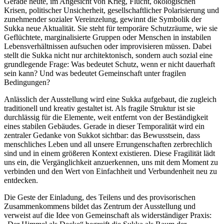
Gerade heute, im Angesicht von Krieg, Flucht, ökologischen
Krisen, politischer Unsicherheit, gesellschaftlicher Polarisierung und
zunehmender sozialer Vereinzelung, gewinnt die Symbolik der
Sukka neue Aktualität. Sie steht für temporäre Schutzräume, wie sie
Geflüchtete, marginalisierte Gruppen oder Menschen in instabilen
Lebensverhältnissen aufsuchen oder improvisieren müssen. Dabei
stellt die Sukka nicht nur architektonisch, sondern auch sozial eine
grundlegende Frage: Was bedeutet Schutz, wenn er nicht dauerhaft
sein kann? Und was bedeutet Gemeinschaft unter fragilen
Bedingungen?
Anlässlich der Ausstellung wird eine Sukka aufgebaut, die zugleich
traditionell und kreativ gestaltet ist. Als fragile Struktur ist sie
durchlässig für die Elemente, weit entfernt von der Beständigkeit
eines stabilen Gebäudes. Gerade in dieser Temporalität wird ein
zentraler Gedanke von Sukkot sichtbar: das Bewusstsein, dass
menschliches Leben und all unsere Errungenschaften zerbrechlich
sind und in einem größeren Kontext existieren. Diese Fragilität lädt
uns ein, die Vergänglichkeit anzuerkennen, uns mit dem Moment zu
verbinden und den Wert von Einfachheit und Verbundenheit neu zu
entdecken.
Die Geste der Einladung, des Teilens und des provisorischen
Zusammenkommens bildet das Zentrum der Ausstellung und
verweist auf die Idee von Gemeinschaft als widerständiger Praxis: