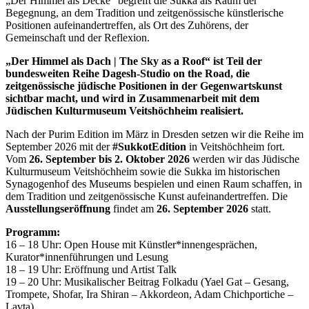
„Der Himmel als Decke“ begreift die Sukka als Raum der
Begegnung, an dem Tradition und zeitgenössische künstlerische
Positionen aufeinandertreffen, als Ort des Zuhörens, der
Gemeinschaft und der Reflexion.
„Der Himmel als Dach | The Sky as a Roof“ ist Teil der
bundesweiten Reihe Dagesh-Studio on the Road, die
zeitgenössische jüdische Positionen in der Gegenwartskunst
sichtbar macht, und wird in Zusammenarbeit mit dem
Jüdischen Kulturmuseum Veitshöchheim realisiert.
Nach der Purim Edition im März in Dresden setzen wir die Reihe im
September 2026 mit der
#SukkotEdition
in Veitshöchheim fort.
Vom
26. September bis 2. Oktober 2026
werden wir das Jüdische
Kulturmuseum Veitshöchheim sowie die Sukka im historischen
Synagogenhof des Museums bespielen und einen Raum schaffen, in
dem Tradition und zeitgenössische Kunst aufeinandertreffen. Die
Ausstellungseröffnung
findet am
26. September 2026
statt.
Programm:
16 – 18 Uhr: Open House mit
Künstler*innengesprächen,
Kurator*innenführungen und Lesung
18 – 19 Uhr: Eröffnung und Artist Talk
19 – 20 Uhr: Musikalischer Beitrag Folkadu (
Yael Gat – Gesang,
Trompete, Shofar, Ira Shiran – Akkordeon, Adam Chichportiche –
Lavta)