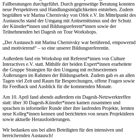
Fallberatungen durchgeführt. Durch gegenseitige Beratung konnten
neue Perspektiven und Handlungsmöglichkeiten entstehen. Zudem
begrüßten wir Marina Chernivsky von Ofek e.V. Im Mittelpunkt des
Austauschs stand der Umgang mit Antisemitismus und der Schutz
der Künstler*innen und Bildungsreferent*innen sowie der
Teilnehmenden bei Dagesh on Tour Workshops.
„Der Austausch mit Marina Chernivsky war berührend, empowernd
und motivierend“ – so eine unserer Bildungsreferentin.
Außerdem fand ein Workshop mit Referent*innen von Culture
Interactives e.V. statt. Mithilfe der beiden Expert*innen erarbeitete
die Gruppe Strategien für den Umgang mit rechtsextremen
Äußerungen im Rahmen der Bildungsarbeit. Zudem gab es an allen
Tagen viel Zeit und Raum für Besprechungen, offene Fragen sowie
für Feedback und Ausblick für die kommenden Monate.
Am 10. April fand abends außerdem ein Dagesh-Netzwerktreffen
statt: über 30 Dagesh-Künstler*innen kamen zusammen und
sprachen in informeller Runde über ihre laufenden Projekte, lernten
neue Kolleg*innen kennen und berichteten von neuen Projektideen
sowie aktuelle Herausforderungen.
Wir bedanken uns bei allen Beteiligten für den intensiven und
bereichernden Austausch!