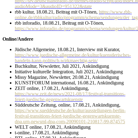
https://srv.deutschlandradio.de/themes/dradio/script/aod/index.h
audioMode=3&audioID=951322&state
rbb kultur, 18.08.21, Beitrag mit O-Tönen,
https://www.rbb-
online.de/rbbkultur/radio/programm/schema/sendungen/der_ta
rbb inforadio, 18.08.21, Beitrag mit O-Tönen,
https://www.inforadio.de/programm/schema/sendungen/kultur
Online/Andere
Jüdische Allgemeine, 18.08.21, Interview mit Kurator,
https://www.juedische-allgemeine.de/kultur/kuenstlerisches-
handeln-kann-politisch-wirkmaechtig-sein/
Buchkultur, Newsletter, Juli 2021, Ankündigung
Initiative kulturelle Integration, Juli 2021, Ankündigung
Missy Magazine, Newsletter, 20.08.21, Ankündigung
KUNSTFORUM international, 16.08.21, Ankündigung
ZEIT online, 17.08.21, Ankündigung,
https://www.zeit.de/news/2021-08/17/festival-transitions-
feiert-juedische-gegenwartskuenste
Süddeutsche Zeitung, online, 17.08.21, Ankündigung,
https://www.sueddeutsche.de/kultur/ausstellungen-berlin-
festival-transitions-feiert-juedische-gegenwartskuenste-
dpa.urn-newsml-dpa-com-20090101-210817-99-874575
WELT online, 17.08.21, Ankündigung
t-online, 17.08.21, Ankündigung