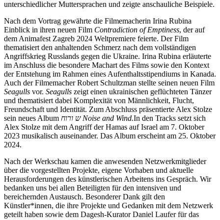
unterschiedlicher Muttersprachen und zeigte anschauliche Beispiele.
Nach dem Vortrag gewährte die Filmemacherin Irina Rubina
Einblick in ihren neuen Film
Contradiction of Emptiness
, der auf
dem Animafest Zagreb 2024 Weltpremiere feierte. Der Film
thematisiert den anhaltenden Schmerz nach dem vollständigen
Angriffskrieg Russlands gegen die Ukraine. Irina Rubina erläuterte
im Anschluss die besondere Machart des Films sowie den Kontext
der Entstehung im Rahmen eines Aufenthaltsstipendiums in Kanada.
Auch der Filmemacher Robert Schultzman stellte seinen neuen Film
Seagulls
vor.
Seagulls
zeigt einen ukrainischen geflüchteten Tänzer
und thematisiert dabei Komplexität von Männlichkeit, Flucht,
Freundschaft und Identität. Zum Abschluss präsentierte Alex Stolze
sein neues Album
ש
ורוח Noise and Wind.
In den Tracks setzt sich
Alex Stolze mit dem Angriff der Hamas auf Israel am 7. Oktober
2023 musikalisch auseinander. Das Album erscheint am 25. Oktober
2024.
Nach der Werkschau kamen die anwesenden Netzwerkmitglieder
über die vorgestellten Projekte, eigene Vorhaben und aktuelle
Herausforderungen des künstlerischen Arbeitens ins Gespräch. Wir
bedanken uns bei allen Beteiligten für den intensiven und
bereichernden Austausch. Besonderer Dank gilt den
Künstler*innen, die ihre Projekte und Gedanken mit dem Netzwerk
geteilt haben sowie dem Dagesh-Kurator Daniel Laufer für das