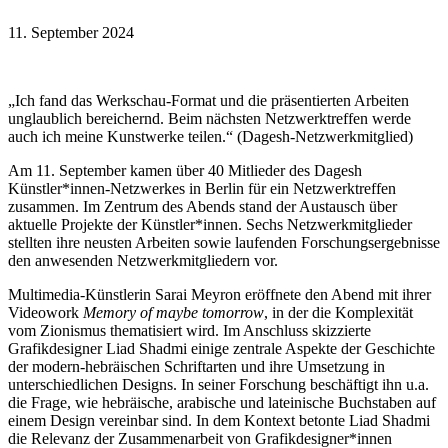
11. September 2024
„Ich fand das Werkschau-Format und die präsentierten Arbeiten
unglaublich bereichernd. Beim nächsten Netzwerktreffen werde
auch ich meine Kunstwerke teilen.“ (Dagesh-Netzwerkmitglied)
Am 11. September kamen über 40 Mitlieder des Dagesh
Künstler*innen-Netzwerkes in Berlin für ein Netzwerktreffen
zusammen. Im Zentrum des Abends stand der Austausch über
aktuelle Projekte der Künstler*innen. Sechs Netzwerkmitglieder
stellten ihre neusten Arbeiten sowie laufenden Forschungsergebnisse
den anwesenden Netzwerkmitgliedern vor.
Multimedia-Künstlerin Sarai Meyron eröffnete den Abend mit ihrer
Videowork
Memory of maybe tomorrow
, in der die Komplexität
vom Zionismus thematisiert wird. Im Anschluss skizzierte
Grafikdesigner Liad Shadmi einige zentrale Aspekte der Geschichte
der modern-hebräischen Schriftarten und ihre Umsetzung in
unterschiedlichen Designs. In seiner Forschung beschäftigt ihn u.a.
die Frage, wie hebräische, arabische und lateinische Buchstaben auf
einem Design vereinbar sind. In dem Kontext betonte Liad Shadmi
die Relevanz der Zusammenarbeit von Grafikdesigner*innen