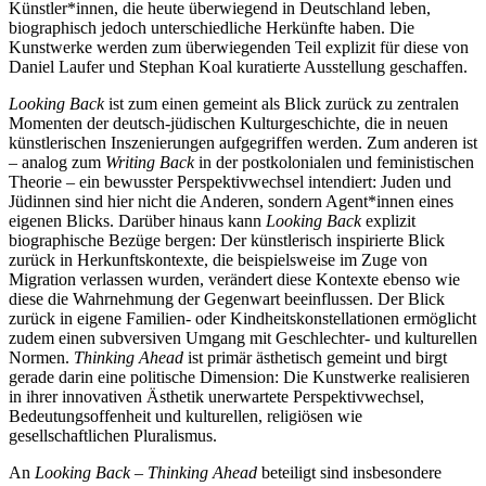
Künstler*innen, die heute überwiegend in Deutschland leben,
biographisch jedoch unterschiedliche Herkünfte haben. Die
Kunstwerke werden zum überwiegenden Teil explizit für diese von
Daniel Laufer und Stephan Koal kuratierte Ausstellung geschaffen.
Looking Back
ist zum einen gemeint als Blick zurück zu zentralen
Momenten der deutsch-jüdischen Kulturgeschichte, die in neuen
künstlerischen Inszenierungen aufgegriffen werden. Zum anderen ist
– analog zum
Writing Back
in der postkolonialen und feministischen
Theorie – ein bewusster Perspektivwechsel intendiert: Juden und
Jüdinnen sind hier nicht die Anderen, sondern Agent*innen eines
eigenen Blicks. Darüber hinaus kann
Looking Back
explizit
biographische Bezüge bergen: Der künstlerisch inspirierte Blick
zurück in Herkunftskontexte, die beispielsweise im Zuge von
Migration verlassen wurden, verändert diese Kontexte ebenso wie
diese die Wahrnehmung der Gegenwart beeinflussen. Der Blick
zurück in eigene Familien- oder Kindheitskonstellationen ermöglicht
zudem einen subversiven Umgang mit Geschlechter- und kulturellen
Normen.
Thinking Ahead
ist primär ästhetisch gemeint und birgt
gerade darin eine politische Dimension: Die Kunstwerke realisieren
in ihrer innovativen Ästhetik unerwartete Perspektivwechsel,
Bedeutungsoffenheit und kulturellen, religiösen wie
gesellschaftlichen Pluralismus.
An
Looking Back – Thinking Ahead
beteiligt sind insbesondere