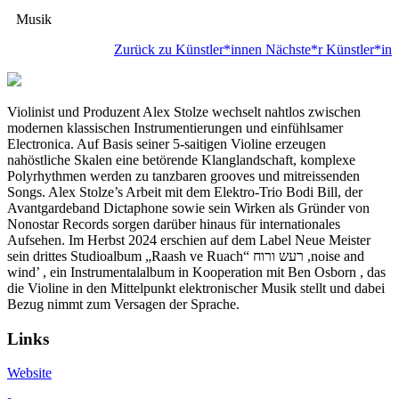
Musik
Zurück zu Künstler*innen
Nächste*r Künstler*in
Violinist und Produzent Alex Stolze wechselt nahtlos zwischen
modernen klassischen Instrumentierungen und einfühlsamer
Electronica. Auf Basis seiner 5-saitigen Violine erzeugen
nahöstliche Skalen eine betörende Klanglandschaft, komplexe
Polyrhythmen werden zu tanzbaren grooves und mitreissenden
Songs. Alex Stolze’s Arbeit mit dem Elektro-Trio Bodi Bill, der
Avantgardeband Dictaphone sowie sein Wirken als Gründer von
Nonostar Records sorgen darüber hinaus für internationales
Aufsehen. Im Herbst 2024 erschien auf dem Label Neue Meister
sein drittes Studioalbum „Raash ve Ruach“ רעש ורוח ,noise and
wind’ , ein Instrumentalalbum in Kooperation mit Ben Osborn , das
die Violine in den Mittelpunkt elektronischer Musik stellt und dabei
Bezug nimmt zum Versagen der Sprache.
Links
Website