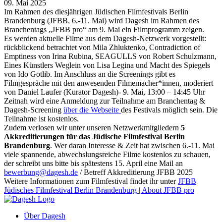
09. Mai 2025
Im Rahmen des diesjährigen Jüdischen Filmfestivals Berlin
Brandenburg (JFBB, 6.-11. Mai) wird Dagesh im Rahmen des
Branchentags „JFBB pro“ am 9. Mai ein Filmprogramm zeigen.
Es werden aktuelle Filme aus dem Dagesh-Netzwerk vorgestellt:
rückblickend betrachtet von Mila Zhluktenko, Contradiction of
Emptiness von Irina Rubina, SEAGULLS von Robert Schulzmann,
Eines Künstlers Weglein von Lisa Legina und Macht des Spiegels
von Ido Gotlib. Im Anschluss an die Screenings gibt es
Filmgespräche mit den anwesenden Filmemacher*innen, moderiert
von Daniel Laufer (Kurator Dagesh)- 9. Mai, 13:00 – 14:45 Uhr
Zeitnah wird eine Anmeldung zur Teilnahme am Branchentag &
Dagesh-Screening
über die Webseite
des Festivals möglich sein. Die
Teilnahme ist kostenlos.
Zudem verlosen wir unter unseren Netzwerkmitgliedern
5
Akkreditierungen für das Jüdische Filmfestival Berlin
Brandenburg
. Wer daran Interesse & Zeit hat zwischen 6.-11. Mai
viele spannende, abwechslungsreiche Filme kostenlos zu schauen,
der schreibt uns bitte bis spätestens 15. April eine Mail an
bewerbung@dagesh.de
/ Betreff Akkreditierung JFBB 2025
Weitere Informationen zum Filmfestival findet ihr unter
JFBB
Jüdisches Filmfestival Berlin Brandenburg | About JFBB pro
Über Dagesh