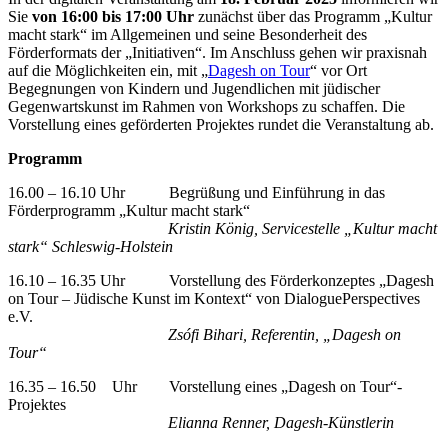
Sie
von 16:00 bis 17:00 Uhr
zunächst über das Programm „Kultur
macht stark“ im Allgemeinen und seine Besonderheit des
Förderformats der „Initiativen“. Im Anschluss gehen wir praxisnah
auf die Möglichkeiten ein, mit „
Dagesh on Tour
“ vor Ort
Begegnungen von Kindern und Jugendlichen mit jüdischer
Gegenwartskunst im Rahmen von Workshops zu schaffen. Die
Vorstellung eines geförderten Projektes rundet die Veranstaltung ab.
Programm
16.00 – 16.10 Uhr Begrüßung und Einführung in das
Förderprogramm „Kultur macht stark“
Kristin König, Servicestelle „Kultur macht
stark“ Schleswig-Holstein
16.10 – 16.35 Uhr Vorstellung des Förderkonzeptes „Dagesh
on Tour – Jüdische Kunst im Kontext“ von DialoguePerspectives
e.V.
Zsófi Bihari, Referentin, „Dagesh on
Tour“
16.35 – 16.50 Uhr Vorstellung eines „Dagesh on Tour“-
Projektes
Elianna Renner, Dagesh-Künstlerin