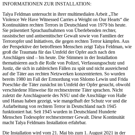
INFORMATIONEN ZUR INSTALLATION:
Talya Feldman untersucht in ihrer multimedialen Arbeit „The
Violence We Have Witnessed Carries a Weight on Our Hearts“ die
Kontinuitäten rechten Terrors in Deutschland von 1979 bis heute.
Sie präsentiert Sprachaufnahmen von Überlebenden rechter,
rassistischer und antisemitischer Gewalt sowie von Familien der
Terroropfer und Initiativen, die gegen rechten Terror kämpfen. Aus
der Perspektive der betroffenen Menschen zeigt Talya Feldman, wie
groß die Traumata für das Umfeld der Opfer auch nach den
Anschlägen sind – bis heute. Die Stimmen in der Installation
thematisieren auch die Rolle von Polizei, Verfassungsschutz und
Justiz, die sich in zahlreichen Fällen zu spät und nicht ausreichend
auf die Täter aus rechten Netzwerken konzentrierten. So wurden
bereits 1980 im Fall der Ermordung von Shlomo Lewin und Frida
Poeschke die Täter zunächst im Umfeld der Opfer gesucht, obwohl
verschiedene Hinweise für rechtsextreme Täter sprachen. Nicht
zuletzt die Anschlagsserie des NSU und die Anschläge von Halle
und Hanau haben gezeigt, wie mangelhaft der Schutz vor und die
Aufarbeitung von rechtem Terror in Deutschland nach 1945
funktioniert hat. Seit 1945 wurden in Deutschland Hunderte
Menschen Todesopfer rechtsextremer Gewalt. Diese Kontinuität
macht Talya Feldmans Installation erfahrbar.
Die Installation wird vom 21. Mai bis zum 1. August 2021 in der