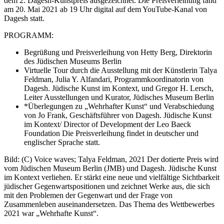
dem 2. Dagesh-Kunstpreis ausgezeichnet. Die Preisverleihung fand
am 20. Mai 2021 ab 19 Uhr digital auf dem YouTube-Kanal von
Dagesh statt.
PROGRAMM:
Begrüßung und Preisverleihung von Hetty Berg, Direktorin
des Jüdischen Museums Berlin
Virtuelle Tour durch die Ausstellung mit der Künstlerin Talya
Feldman, Julia Y. Alfandari, Programmkoordinatorin von
Dagesh. Jüdische Kunst im Kontext, und Gregor H. Lersch,
Leiter Ausstellungen und Kurator, Jüdisches Museum Berlin
*Überlegungen zu „Wehrhafter Kunst“ und Verabschiedung
von Jo Frank, Geschäftsführer von Dagesh. Jüdische Kunst
im Kontext/ Director of Development der Leo Baeck
Foundation Die Preisverleihung findet in deutscher und
englischer Sprache statt.
Bild: (C) Voice waves; Talya Feldman, 2021 Der dotierte Preis wird
vom Jüdischen Museum Berlin (JMB) und Dagesh. Jüdische Kunst
im Kontext verliehen. Er stärkt eine neue und vielfältige Sichtbarkeit
jüdischer Gegenwartspositionen und zeichnet Werke aus, die sich
mit den Problemen der Gegenwart und der Frage von
Zusammenleben auseinandersetzen. Das Thema des Wettbewerbes
2021 war „Wehrhafte Kunst“.